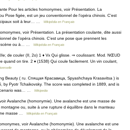
nte Pour les articles homonymes, voir Présentation. La
ou Pose figée, est un jeu conventionnel de l’opéra chinois. C’est
ncipaux soit à leur… …
Wikipédia en Français
homonymes, voir Présentation. La présentation coulante, dite aussi
ionnel de l’opéra chinois. C’est une pose que prennent les
 en scène ou à… …
Wikipédia en Français
• XIIe; de couler (II, 2o) 1 ♦ Vx Qui glisse. ⇒ coulissant. Mod. NŒUD
quand on tire. 2 ♦ (1538) Qui coule facilement. Un vin coulant,
verselle
g Beauty ( ru. Спящая Красавица, Spyashchaya Krasavitsa ) is
66, by Pyotr Tchaikovsky. The score was completed in 1889, and is
al scenario was… …
Wikipedia
voir Avalanche (homonymie). Une avalanche est une masse de
 montagne ou, suite à une rupture d équilibre dans le manteau
 d une masse …
Wikipédia en Français
homonymes, voir Avalanche (homonymie). Une avalanche est une