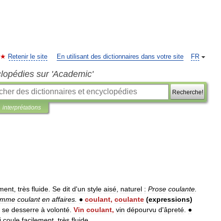
Retenir le site
En utilisant des dictionnaires dans votre site
FR
clopédies sur 'Academic'
Recherche!
interprétations
ement
,
très
fluide
.
Se
dit
d
'
un
style
aisé
,
naturel
:
Prose
coulante
.
omme
coulant
en
affaires
.
●
coulant
,
coulante
(
expressions
)
se
desserre
à
volonté
.
Vin
coulant
,
vin
dépourvu
d
'
âpreté
.
●
i
coule
facilement
,
très
fluide
.