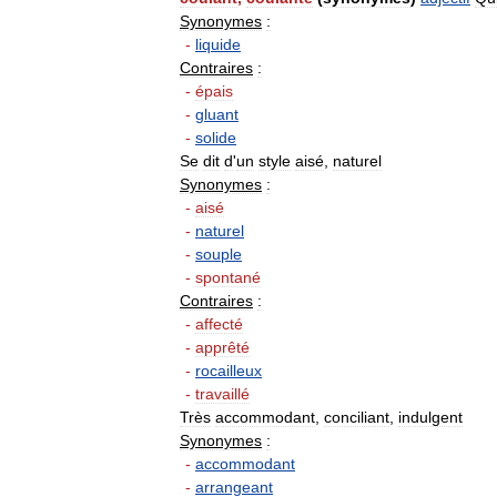
Synonymes
:
-
liquide
Contraires
:
-
épais
-
gluant
-
solide
Se
dit
d
'
un
style
aisé
,
naturel
Synonymes
:
-
aisé
-
naturel
-
souple
-
spontané
Contraires
:
-
affecté
-
apprêté
-
rocailleux
-
travaillé
Très
accommodant
,
conciliant
,
indulgent
Synonymes
:
-
accommodant
-
arrangeant