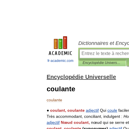
Dictionnaires et Ency
fr-academic.com
Encyclopédie Universelle
Encyclopédie Universelle
coulante
coulante
●
coulant
,
coulante
adjectif
Qui
coule
facil
Très
accommodant
,
conciliant
,
indulgent
:
H
adjectif
Nœud
coulant
,
nœud
qui
se
serre
et
coulant
,
coulante
(
synonymes
)
adjectif
Qu