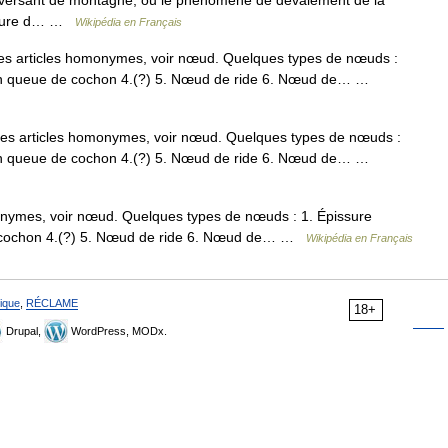
 versant de montagne, ou le phénomène de dévalement de la
upture d… …
Wikipédia en Français
es articles homonymes, voir nœud. Quelques types de nœuds :
d en queue de cochon 4.(?) 5. Nœud de ride 6. Nœud de… …
es articles homonymes, voir nœud. Quelques types de nœuds :
d en queue de cochon 4.(?) 5. Nœud de ride 6. Nœud de… …
onymes, voir nœud. Quelques types de nœuds : 1. Épissure
e cochon 4.(?) 5. Nœud de ride 6. Nœud de… …
Wikipédia en Français
ique
,
RÉCLAME
18+
Drupal,
WordPress, MODx.