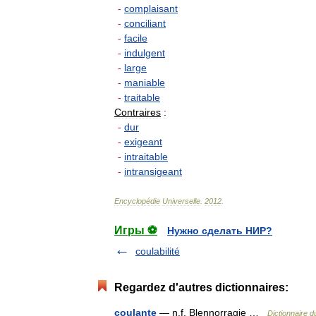
-
complaisant
-
conciliant
-
facile
-
indulgent
-
large
-
maniable
-
traitable
Contraires
:
-
dur
-
exigeant
-
intraitable
-
intransigeant
Encyclopédie
Universelle
.
2012
.
Игры ⚽
Нужно сделать НИР?
coulabilité
Regardez d'autres dictionnaires:
coulante
— n.f. Blennorragie …
Dictionnaire d