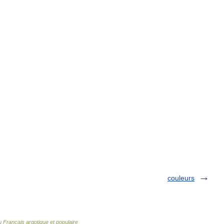
couleurs
u Français argotique et populaire