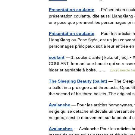
Presentation coulante
— Présentation coula
présentation coulante, dite aussi LiangXiang 
une pose que prennent les personnages pri
Présentation coulante
— Pour les articles 
LiangXiang ou Pose figée, est un jeu convent
personnages principaux soit à leur entrée
coulant
— 1. coulant, ante [ kulɑ̃, ɑ̃t ] adj. 
COULANT, formant une boucle qui se resserre 
léger et agréable à boire.… …
Encyclopédie Uni
The Sleeping Beauty (ballet)
— The Sleepin
a ballet in a prologue and three acts, Opus 
the second of his three ballets. The origin
Avalanche
— Pour les articles homonymes, 
neige qui se détache et dévale un versant de
neigeux, c est le mouvement sur la pente
Avalanches
— Avalanche Pour les articles 