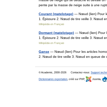
masse de neige qui se détache et dévale un
pente par la masse de neige suite à une r
Courant (matelotage)
— Nœud (lien) Pour l
1. Épissure 2. Nœud de tire veille 3. Nœu
Wikipédia en Français
Dormant (matelotage)
— Nœud (lien) Pour l
1. Épissure 2. Nœud de tire veille 3. Nœu
Wikipédia en Français
Ganse
— Nœud (lien) Pour les articles hom
2. Nœud de tire veille 3. Nœud en queue d
© Academic, 2000-2026
Contactez-nous:
Support techn
Dictionnaires exportation
, créé sur PHP,
Joomla,